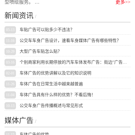
型喷绘服务。
…
更多>>
新闻资讯
车贴广告可以贴多少不违法？
05-13
公交车车身广告设计，速看车身媒体广告有哪些特性？
11-16
大型广告车贴怎么贴？
10-29
个别商家利用长期停放的汽车车体发布广告：街边“广告车” 占路碍市容
03-16
车体广告的优势讲解以及它的知识说明
02-01
车体广告在日常生活中越来越普遍
11-26
车体广告具有什么样的优势？不看后悔！
11-04
公交车身广告传播概述与常见形式
10-13
媒体广告
车体广告的优势
11-15