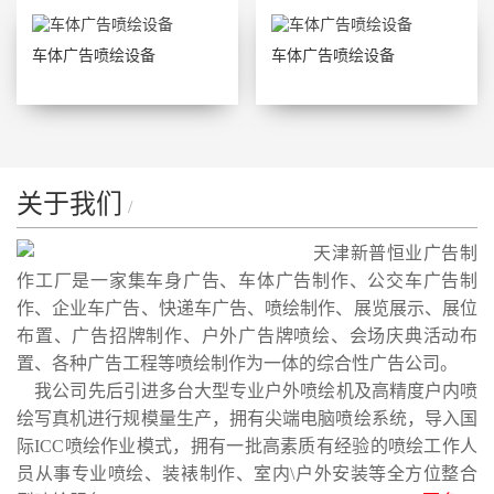
车体广告喷绘设备
车体广告喷绘设备
关于我们
天津新普恒业广告制
作工厂是一家集车身广告、车体广告制作、公交车广告制
作、企业车广告、快递车广告、喷绘制作、展览展示、展位
布置、广告招牌制作、户外广告牌喷绘、会场庆典活动布
置、各种广告工程等喷绘制作为一体的综合性广告公司。
我公司先后引进多台大型专业户外喷绘机及高精度户内喷
绘写真机进行规模量生产，拥有尖端电脑喷绘系统，导入国
际ICC喷绘作业模式，拥有一批高素质有经验的喷绘工作人
员从事专业喷绘、装裱制作、室内\户外安装等全方位整合