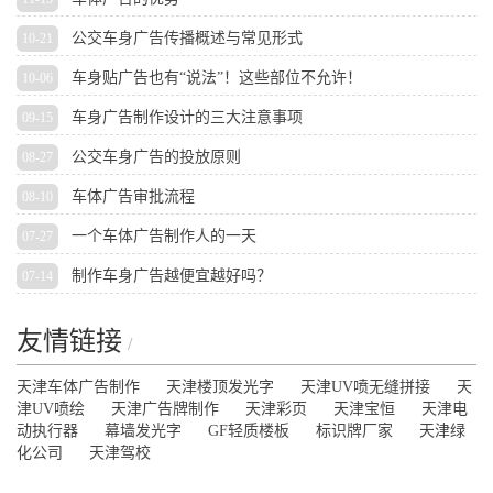
公交车身广告传播概述与常见形式
10-21
车身贴广告也有“说法”！这些部位不允许！
10-06
车身广告制作设计的三大注意事项
09-15
公交车身广告的投放原则
08-27
车体广告审批流程
08-10
一个车体广告制作人的一天
07-27
制作车身广告越便宜越好吗？
07-14
友情链接
天津车体广告制作
天津楼顶发光字
天津UV喷无缝拼接
天
津UV喷绘
天津广告牌制作
天津彩页
天津宝恒
天津电
动执行器
幕墙发光字
GF轻质楼板
标识牌厂家
天津绿
化公司
天津驾校